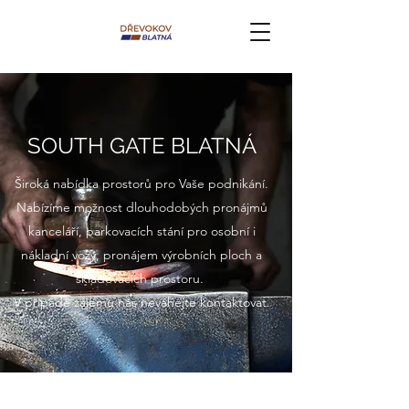
SOUTH GATE BLATNÁ
Široká nabídka prostorů pro Vaše podnikání.
Nabízíme možnost dlouhodobých pronájmů
kanceláří, parkovacích stání pro osobní i
nákladní vozy, pronájem výrobních ploch a
skladovacích prostoru.
V případě zájemu nás neváhejte kontaktovat.